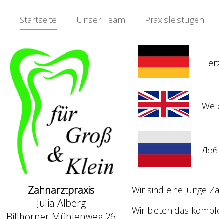
Startseite
Unser Team
Praxisleistugen
Her
Wel
Доб
Zahnarztpraxis
Wir sind eine junge Za
Julia Alberg
Wir bieten das kompl
Billhorner Mühlenweg 26