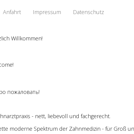
Anfahrt
Impressum
Datenschutz
zlich Willkommen!
come!
ро пожаловать!
hnarztpraxis - nett, liebevoll und fachgerecht.
ette moderne Spektrum der Zahnmedizin - für Groß und